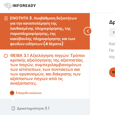
ΕΝΟΤΗΤΑ 3. Αναβάθμιση δεξιοτήτων
Δρ
για την καταπολέμηση της
λανθασμένης πληροφόρησης, της
παραπληροφόρησης, της
κακόβουλης πληροφόρησης και των
Καλ
ψευδών ειδήσεων (4 θέματα)
Για
ΘΕΜΑ 3.1 Αξιολόγηση πηγών: Τρόποι
τύχ
κριτικής αξιολόγησης της αξιοπιστίας
των πηγών, συμπεριλαμβανομένων
των ιστότοπων, των συντακτών και
των οργανισμών, και διάκρισης των
αξιόπιστων πηγών από τις
αναξιόπιστες.
1 παιχνίδι γνώσεων
Δραστηριότητα 3.1