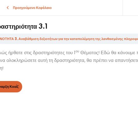
Προηγούμενο Κεφάλαιο
αστηριότητα 3.1
ου
ώς ήρθατε στις δραστηριότητες του 1
Θέματος! Εδώ θα κάνουμε π
Sign in
Sign up
 να ολοκληρώσετε αυτή τη δραστηριότητα, θα πρέπει να απαντήσετε 
η!
Sign in
Don’t have an account?
Sign up