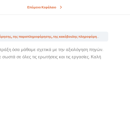
Επόμενο Κεφάλαιο
ΕΝΟΤΗΤΑ 3. Αναβάθμιση δεξιοτήτων για την καταπολέμηση της λανθασμένης πληροφόρησης, της παραπληροφόρησης, της κακόβουλης πληροφόρησης και των ψευδών ειδήσεων (4 θέματα)
ράξη όσα μάθαμε σχετικά με την αξιολόγηση πηγών.
σωστά σε όλες τις ερωτήσεις και τις εργασίες. Καλή