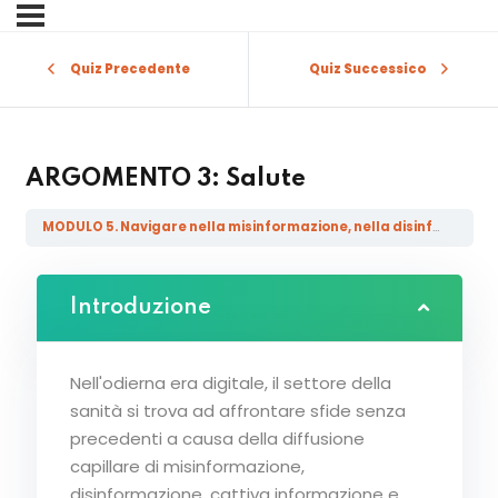
Sign in
Sign up
Quiz Precedente
Quiz Successico
Sign in
Don’t have an account?
Sign up
ARGOMENTO 3: Salute
MODULO 5. Navigare nella misinformazione, nella disinformazione, nella malainformazione e nelle fake news attraverso i domini
Introduzione
Lost your password?
Nell'odierna era digitale, il settore della
Remember me
sanità si trova ad affrontare sfide senza
precedenti a causa della diffusione
capillare di misinformazione,
disinformazione, cattiva informazione e