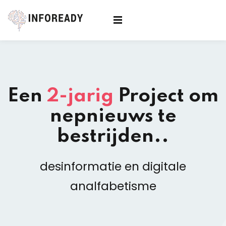
Sign in
Sign up
Sign in
Don’t have an account?
Sign up
Een
2-jarig
Project
om
nepnieuws te
bestrijden..
desinformatie en digitale
Lost your password?
Remember me
analfabetisme