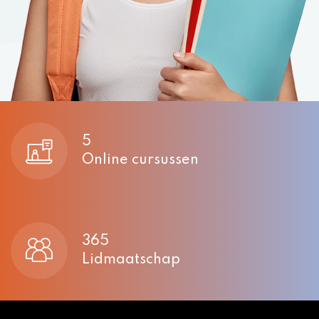
5
Online cursussen
365
Lidmaatschap