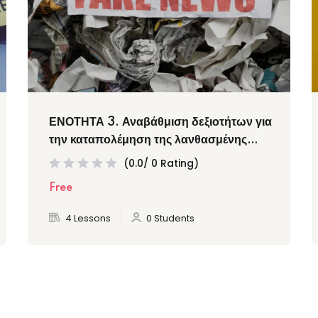
ΕΝΟΤΗΤΑ 3. Αναβάθμιση δεξιοτήτων για
την καταπολέμηση της λανθασμένης
πληροφόρησης, της
(0.0/ 0 Rating)
παραπληροφόρησης, της κακόβουλης
Free
πληροφόρησης και των ψευδών
ειδήσεων (4 θέματα)
4 Lessons
0 Students