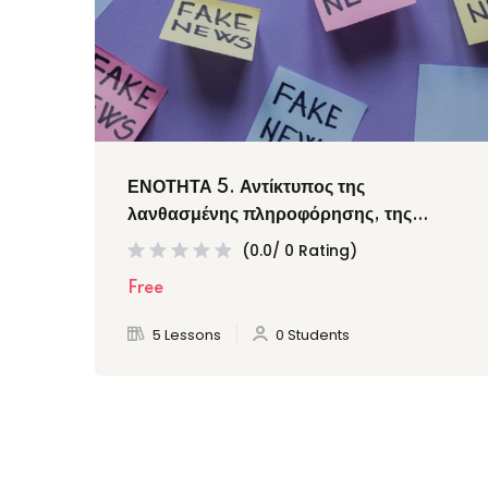
ΕΝΟΤΗΤΑ 5. Αντίκτυπος της
λανθασμένης πληροφόρησης, της
παραπληροφόρησης, της κακόβουλης
(0.0/ 0 Rating)
πληροφόρησης και των ψευδών
Free
ειδήσεων σε διάφορους τομείς
5 Lessons
0 Students