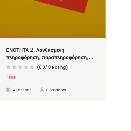
ΕΝΟΤΗΤΑ 2. Λανθασμένη
ΕΝΟ
πληροφόρηση, παραπληροφόρηση,
πλ
κακόβουλη πληροφόρηση, ψευδείς
την
(0.0/ 0 Rating)
ειδήσεις και συναφείς γραμματισμοί (4
ψευ
Free
Fre
θέματα)
4 Lessons
0 Students