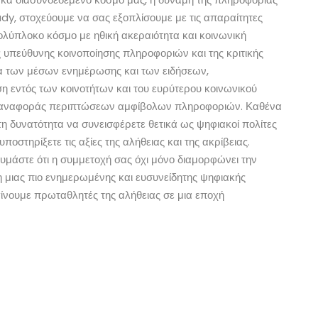
dy, στοχεύουμε να σας εξοπλίσουμε με τις απαραίτητες
πολύπλοκο κόσμο με ηθική ακεραιότητα και κοινωνική
 υπεύθυνης κοινοποίησης πληροφοριών και της κριτικής
ία των μέσων ενημέρωσης και των ειδήσεων,
ση εντός των κοινοτήτων και του ευρύτερου κοινωνικού
ης αναφοράς περιπτώσεων αμφίβολων πληροφοριών. Καθένα
 τη δυνατότητα να συνεισφέρετε θετικά ως ψηφιακοί πολίτες
στηρίξετε τις αξίες της αλήθειας και της ακρίβειας.
 θυμάστε ότι η συμμετοχή σας όχι μόνο διαμορφώνει την
 μιας πιο ενημερωμένης και ευσυνείδητης ψηφιακής
ς γίνουμε πρωταθλητές της αλήθειας σε μια εποχή