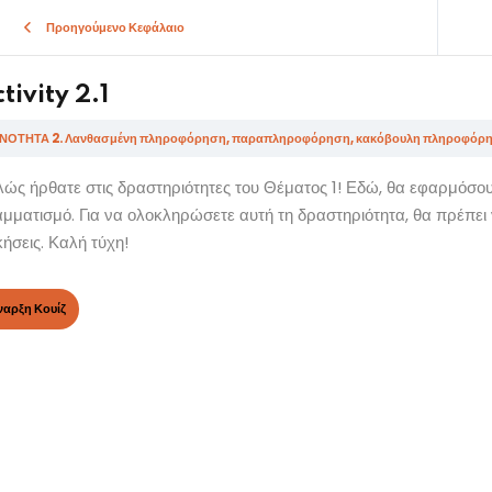
Προηγούμενο Κεφάλαιο
tivity 2.1
ΝΟΤΗΤΑ 2. Λανθασμένη πληροφόρηση, παραπληροφόρηση, κακόβουλη πληροφόρηση, 
ώς ήρθατε στις δραστηριότητες του Θέματος 1! Εδώ, θα εφαρμόσο
Sign in
Sign up
μματισμό. Για να ολοκληρώσετε αυτή τη δραστηριότητα, θα πρέπει 
ήσεις. Καλή τύχη!
Sign in
Don’t have an account?
Sign up