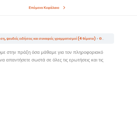
Επόμενο Κεφάλαιο
ψευδείς ειδήσεις και συναφείς γραμματισμοί (4 θέματα)
ΘΕΜΑ 1: Πληροφοριακός γραμματισμός
υμε στην πράξη όσα μάθαμε για τον πληροφοριακό
να απαντήσετε σωστά σε όλες τις ερωτήσεις και τις