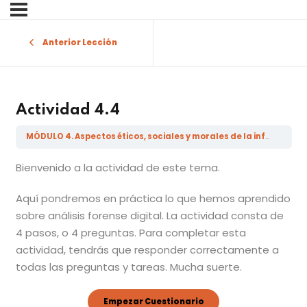
Sign in
Sign up
Anterior Lección
Sign in
Don’t have an account?
Sign up
Actividad 4.4
MÓDULO 4. Aspectos éticos, sociales y morales de la información errónea, la desinformación, la mala información y las noticias falsas
Bienvenido a la actividad de este tema.
Aquí pondremos en práctica lo que hemos aprendido
sobre análisis forense digital. La actividad consta de
4 pasos, o 4 preguntas. Para completar esta
Lost your password?
Remember me
actividad, tendrás que responder correctamente a
todas las preguntas y tareas. Mucha suerte.