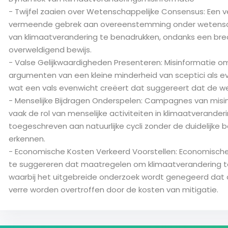
- Twijfel zaaien over Wetenschappelijke Consensus: Een v
vermeende gebrek aan overeenstemming onder wetensc
Lost your password?
Remember me
van klimaatverandering te benadrukken, ondanks een br
overweldigend bewijs.
- Valse Gelijkwaardigheden Presenteren: Misinformatie 
argumenten van een kleine minderheid van sceptici als e
wat een vals evenwicht creëert dat suggereert dat de w
- Menselijke Bijdragen Onderspelen: Campagnes van misi
vaak de rol van menselijke activiteiten in klimaatverande
toegeschreven aan natuurlijke cycli zonder de duidelijke
erkennen.
- Economische Kosten Verkeerd Voorstellen: Economis
te suggereren dat maatregelen om klimaatverandering teg
waarbij het uitgebreide onderzoek wordt genegeerd dat
verre worden overtroffen door de kosten van mitigatie.