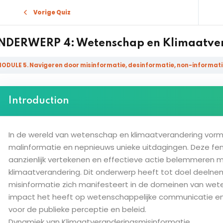
Vorige Quiz
NDERWERP 4: Wetenschap en Klimaatve
ODULE 5. Navigeren door misinformatie, desinformatie, non-informati
Sign in
Sign up
Introduction
Sign in
In de wereld van wetenschap en klimaatverandering vorm
Don’t have an account?
Sign up
malinformatie en nepnieuws unieke uitdagingen. Deze fe
aanzienlijk vertekenen en effectieve actie belemmeren me
klimaatverandering. Dit onderwerp heeft tot doel deelne
misinformatie zich manifesteert in de domeinen van wet
impact het heeft op wetenschappelijke communicatie en 
voor de publieke perceptie en beleid.
Dynamiek van Klimaatveranderingsmisinformatie