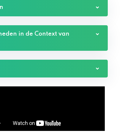
an
heden in de Context van