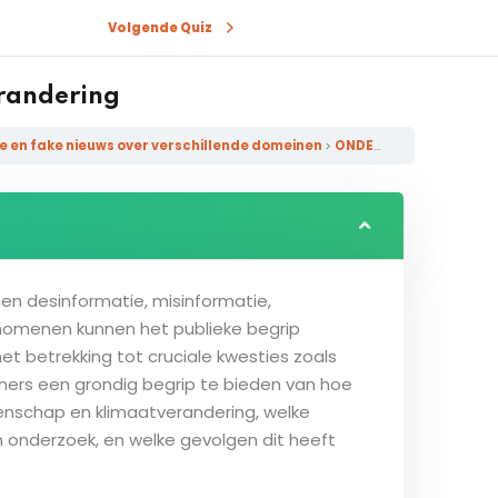
Volgende Quiz
randering
e en fake nieuws over verschillende domeinen
ONDERWERP 4: Wetenschap en Klimaatverandering
en desinformatie, misinformatie,
nomenen kunnen het publieke begrip
t betrekking tot cruciale kwesties zoals
mers een grondig begrip te bieden van hoe
enschap en klimaatverandering, welke
onderzoek, en welke gevolgen dit heeft