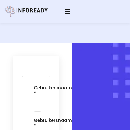
Sign in
Sign up
Sign in
Don’t have an account?
Sign up
Gebruikersnaam
*
Lost your password?
Remember me
Gebruikersnaam
*