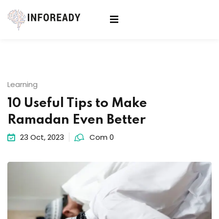
Sign in
Sign up
Sign in
Don’t have an account?
Sign up
Learning
10 Useful Tips to Make
Ramadan Even Better
23 Oct, 2023
Com 0
Lost your password?
Remember me