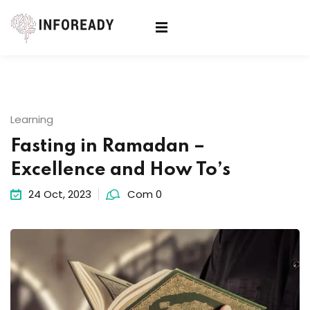
Sign in
Sign up
Sign in
Don’t have an account?
Sign up
Learning
Fasting in Ramadan –
Excellence and How To’s
24 Oct, 2023
Com 0
Lost your password?
Remember me