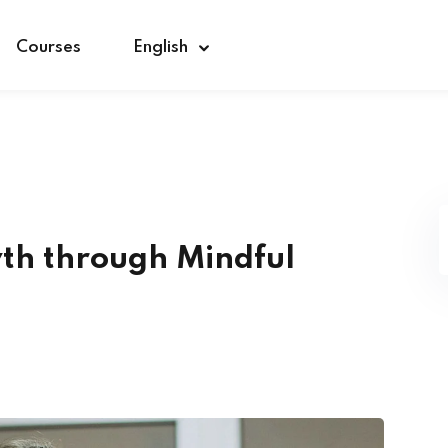
Courses
English
Sign in
Sign up
Sign in
th through Mindful
Don’t have an account?
Sign up