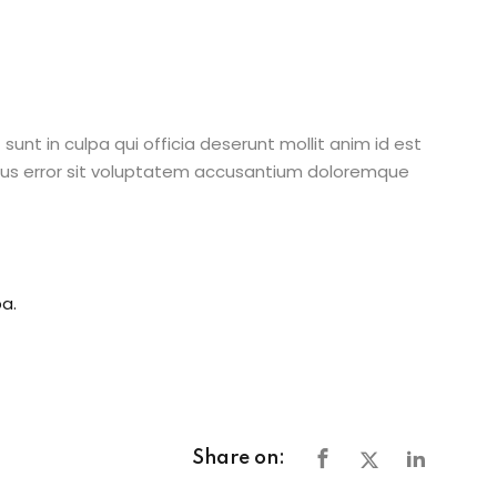
unt in culpa qui officia deserunt mollit anim id est
atus error sit voluptatem accusantium doloremque
a.
Share on: