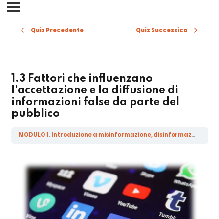
Sign in
Sign up
Quiz Precedente
Quiz Successico
Sign in
Don’t have an account?
Sign up
1.3 Fattori che influenzano
l’accettazione e la diffusione di
informazioni false da parte del
pubblico
MODULO 1. Introduzione a misinformazione, disinformazione, malinformazione e fake news
Lost your password?
Remember me