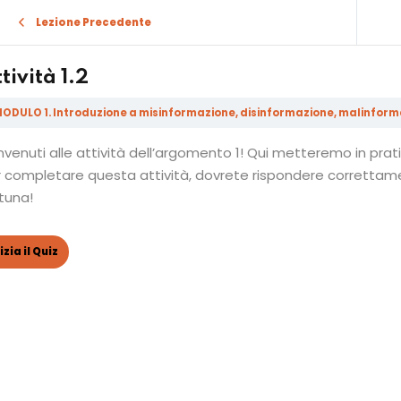
Lezione Precedente
tività 1.2
ODULO 1. Introduzione a misinformazione, disinformazione, malinform
venuti alle attività dell’argomento 1! Qui metteremo in prati
Sign in
Sign up
r completare questa attività, dovrete rispondere correttam
tuna!
Sign in
Don’t have an account?
Sign up