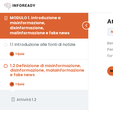
MODULO 1. Introduzione a
At
misinformazione,
disinformazione,
M
malinformazione e fake news
Ben
1.1 Introduzione alle fonti di notizie
Pe
1 Quiz
for
1.2 Definizione di misinformazione,
disinformazione, malainformazione
e fake news
1 Quiz
Attività 1.2