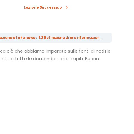
Lezione Successico
azione e fake news
1.2 Definizione di misinformazione, disinformazione, malainformazione e fake news
ca ciò che abbiamo imparato sulle fonti di notizie.
ente a tutte le domande e ai compiti. Buona