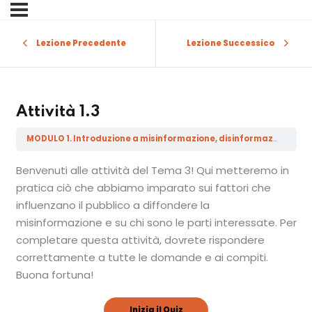
Sign in
Sign up
Lezione Precedente
Lezione Successico
Sign in
Don’t have an account?
Sign up
Attività 1.3
MODULO 1. Introduzione a misinformazione, disinformazione, malinformazione e fake news
Benvenuti alle attività del Tema 3! Qui metteremo in
pratica ciò che abbiamo imparato sui fattori che
influenzano il pubblico a diffondere la
misinformazione e su chi sono le parti interessate. Per
Lost your password?
completare questa attività, dovrete rispondere
Remember me
correttamente a tutte le domande e ai compiti.
Buona fortuna!