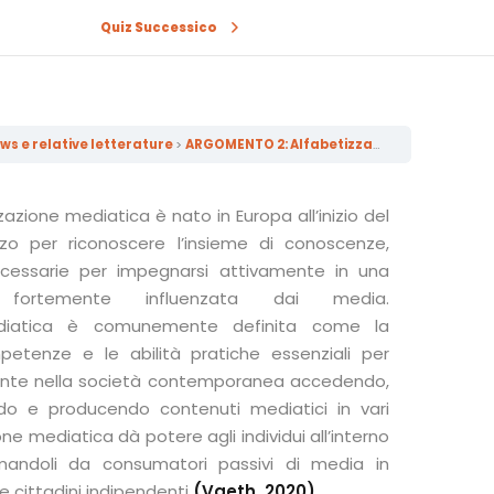
Quiz Successico
a
ws e relative letterature
ARGOMENTO 2: Alfabetizzazione ai media
zazione mediatica è nato in Europa all’inizio del
 per riconoscere l’insieme di conoscenze,
ecessarie per impegnarsi attivamente in una
fortemente influenzata dai media.
mediatica è comunemente definita come la
etenze e le abilità pratiche essenziali per
ente nella società contemporanea accedendo,
ando e producendo contenuti mediatici in vari
one mediatica dà potere agli individui all’interno
rmandoli da consumatori passivi di media in
i e cittadini indipendenti
(Vaeth, 2020).