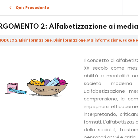
Quiz Precedente
RGOMENTO 2: Alfabetizzazione ai medi
ODULO 2. Misinformazione, Disinformazione, Malinformazione, Fake Ne
Sign in
Sign up
Il concetto di alfabetiz
XX secolo come mezzo
abilità e mentalità n
Sign in
società moderna 
Don’t have an account?
Sign up
L’alfabetizzazione 
comprensione, le comp
impegnarsi efficacem
interpretando, critic
formati. L’alfabetizzazi
della società, trasfo
pensatori attivi e critic