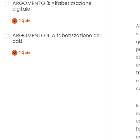
ARGOMENTO 3: Alfabetizzazione
digitale
1 Quiz
A
s
ARGOMENTO 4: Alfabetizzazione dei
dati
q
p
1 Quiz
c
c
t
m
c
I
c
v
l
c