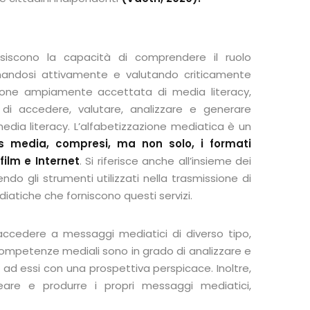
quisiscono la capacità di comprendere il ruolo
gnandosi attivamente e valutando criticamente
nizione ampiamente accettata di media literacy,
 di accedere, valutare, analizzare e generare
edia literacy. L’alfabetizzazione mediatica è un
 media, compresi, ma non solo, i formati
 film e Internet
. Si riferisce anche all’insieme dei
ndo gli strumenti utilizzati nella trasmissione di
iatiche che forniscono questi servizi.
i accedere a messaggi mediatici di diverso tipo,
on competenze mediali sono in grado di analizzare e
 ad essi con una prospettiva perspicace. Inoltre,
reare e produrre i propri messaggi mediatici,