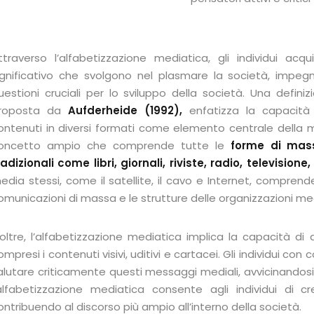
Lost your password?
Remember me
ttraverso l’alfabetizzazione mediatica, gli individui ac
ignificativo che svolgono nel plasmare la società, impe
uestioni cruciali per lo sviluppo della società. Una defi
roposta da
Aufderheide (1992),
enfatizza la capacità
ontenuti in diversi formati come elemento centrale della m
oncetto ampio che comprende tutte le
forme di mass
radizionali come libri, giornali, riviste, radio, televisione,
edia stessi, come il satellite, il cavo e Internet, comprende
omunicazioni di massa e le strutture delle organizzazioni med
noltre, l’alfabetizzazione mediatica implica la capacità d
ompresi i contenuti visivi, uditivi e cartacei. Gli individui c
alutare criticamente questi messaggi mediali, avvicinandosi
’alfabetizzazione mediatica consente agli individui di c
ontribuendo al discorso più ampio all’interno della società.