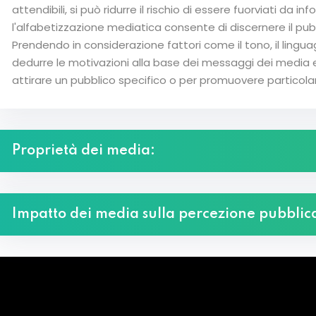
attendibili, si può ridurre il rischio di essere fuorviati da inf
l'alfabetizzazione mediatica consente di discernere il pub
Prendendo in considerazione fattori come il tono, il linguag
dedurre le motivazioni alla base dei messaggi dei media e
attirare un pubblico specifico o per promuovere particola
Proprietà dei media:
Impatto dei media sulla percezione pubblic