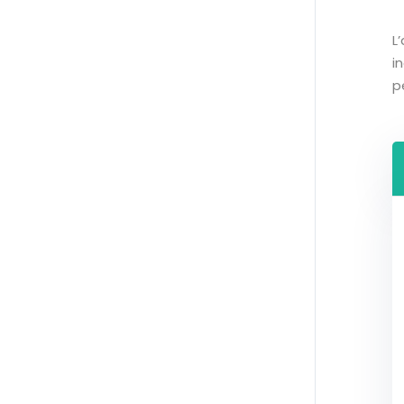
L
i
p