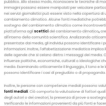
pubblico. Allo stesso modo, riconoscere le tecniche di mon
immagini possano essere manipolati per veicolare particol
nei servizi giornalistici può essere visto nella copertura d
cambiamento climatico. Alcune fonti mediatiche potrebbe
sostegno del cambiamento climatico come incontrovertibi
piattaforma agli
scettici
del cambiamento climatico
,
cre
all'interno della comunità scientifica. Analizzando criticame
presentate dai media, gli individui possono identificare i pre
informazioni. Inoltre, l'alfabetizzazione mediatica implica 
delle agende che si celano dietro i messaggi dei media. C
influenze politiche, economiche, culturali o ideologiche c
media. Esaminando criticamente il linguaggio, il tono e le i
possono identificare i casi di pregiudizio o di propaganda.
Inoltre, le persone con competenze mediali possono valu
fonti mediali
. Ciò comporta la valutazione di fattori qua
degli autori o dei creatori, la presenza di prove a sostegno
Verificando le informazioni provenienti da più fonti e facen