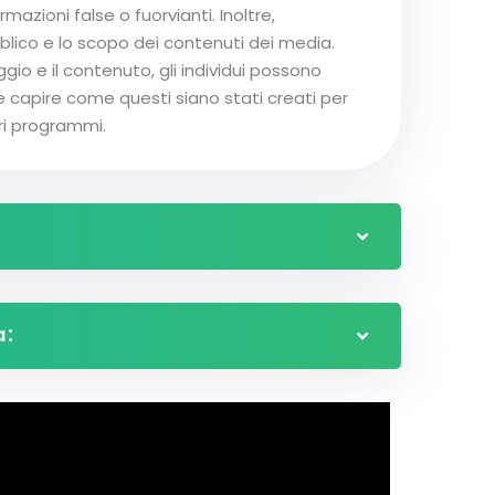
ormazioni false o fuorvianti. Inoltre,
blico e lo scopo dei contenuti dei media.
gio e il contenuto, gli individui possono
 capire come questi siano stati creati per
ri programmi.
a: