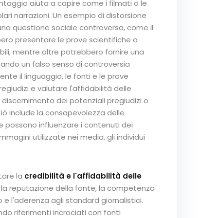
taggio aiuta a capire come i filmati o le
ari narrazioni. Un esempio di distorsione
i una questione sociale controversa, come il
ro presentare le prove scientifiche a
li, mentre altre potrebbero fornire una
ando un falso senso di controversia
nte il linguaggio, le fonti e le prove
giudizi e valutare l'affidabilità delle
il discernimento dei potenziali pregiudizi o
iò include la consapevolezza delle
he possono influenzare i contenuti dei
mmagini utilizzate nei media, gli individui
tare la
credibilità e l'affidabilità delle
li la reputazione della fonte, la competenza
 e l'aderenza agli standard giornalistici.
do riferimenti incrociati con fonti