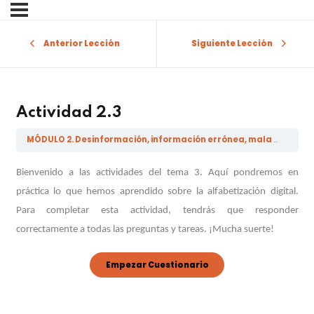
Sign in
Sign up
Anterior Lección
Siguiente Lección
Sign in
Don’t have an account?
Sign up
Actividad 2.3
MÓDULO 2. Desinformación, información errónea, mala información, noticias falsas y alfabetizaciones relacionadas
Bienvenido a las actividades del tema 3. Aquí pondremos en
práctica lo que hemos aprendido sobre la alfabetización digital.
Para completar esta actividad, tendrás que responder
correctamente a todas las preguntas y tareas. ¡Mucha suerte!
Lost your password?
Remember me