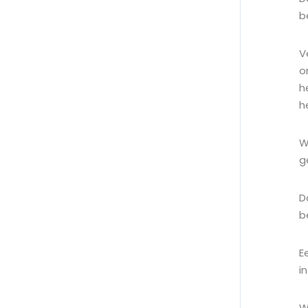
b
V
o
h
h
W
g
D
b
E
i
W