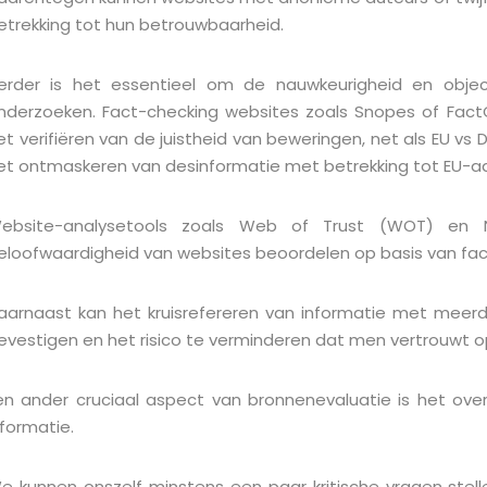
etrekking tot hun betrouwbaarheid.
erder is het essentieel om de nauwkeurigheid en objec
nderzoeken. Fact-checking websites zoals Snopes of FactC
et verifiëren van de juistheid van beweringen, net als EU vs D
et ontmaskeren van desinformatie met betrekking tot EU-
ebsite-analysetools zoals Web of Trust (WOT) en 
eloofwaardigheid van websites beoordelen op basis van fac
aarnaast kan het kruisrefereren van informatie met meer
evestigen en het risico te verminderen dat men vertrouwt 
en ander cruciaal aspect van bronnenevaluatie is het ove
nformatie.
e kunnen onszelf minstens een paar kritische vragen stel