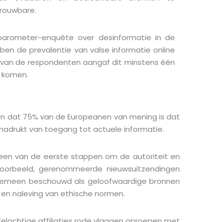
trouwbare.
obarometer-enquête over desinformatie in de
ben de prevalentie van valse informatie online
% van de respondenten aangaf dit minstens één
e komen.
n dat 75% van de Europeanen van mening is dat
nadrukt van toegang tot actuele informatie.
 een van de eerste stappen om de autoriteit en
ijvoorbeeld, gerenommeerde nieuwsuitzendingen
lgemeen beschouwd als geloofwaardige bronnen
t en naleving van ethische normen.
lachtige affiliaties rode vlaggen oproepen met