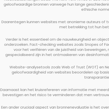
geloofwaardige bronnen vanwege hun lange geschiedenis va
ethische norme
Daarentegen kunnen websites met anonieme auteurs of twij
met betrekking tot hun be
Verder is het essentieel om de nauwkeurigheid en object
onderzoeken. Fact-checking websites zoals Snopes of Fa
voor het verifiëren van de juistheid van beweringen, 
gespecialiseerd zijn in het ontmaskeren van desinforma
Website-analysetools zoals Web of Trust (WOT) en N
geloofwaardigheid van websites beoordelen op basis
transparantie
Daarnaast kan het kruisrefereren van informatie met meer
bevestigen en het risico te verminderen dat men vertrou
Een ander cruciaal aspect van bronnenevaluatie is het ove