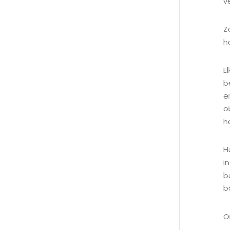
v
Z
h
E
b
e
o
h
H
i
b
b
O