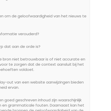
len om de geloofwaardigheid van het nieuws te
informatie verouderd?
rp dat aan de orde is?
e bron niet betrouwbaar is of niet accurate en
rvoor te zorgen dat de context aansluit bij het
ehoeften voldoet.
e lay-out van een website aanwijzingen bieden
eid ervan.
n goed geschreven inhoud zijn waarschijnlijk
n en grammaticale fouten. Daarnaast kan het
hebbende bronnen de geloofwaardigheid van de