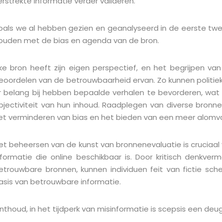
erstrekte informatie verder valideren.
oals we al hebben gezien en geanalyseerd in de eerste twe
ouden met de bias en agenda van de bron.
lke bron heeft zijn eigen perspectief, en het begrijpen v
eoordelen van de betrouwbaarheid ervan. Zo kunnen politie
r belang bij hebben bepaalde verhalen te bevorderen, wat 
bjectiviteit van hun inhoud. Raadplegen van diverse bronn
et verminderen van bias en het bieden van een meer alomv
et beheersen van de kunst van bronnenevaluatie is cruciaa
nformatie die online beschikbaar is. Door kritisch denkv
etrouwbare bronnen, kunnen individuen feit van fictie sc
asis van betrouwbare informatie.
nthoud, in het tijdperk van misinformatie is scepsis een deu