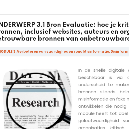
NDERWERP 3.1 Bron Evaluatie: hoe je kri
onnen, inclusief websites, auteurs en or
etrouwbare bronnen van onbetrouwbare
Sign in
Sign up
ODULE 3. Verbeteren van vaardigheden rond Misinformatie, Disinform
In de snelle digitale
Sign in
beschikbaar is via
Don’t have an account?
Sign up
onderscheid te make
bronnen steeds bel
misinformatie en fake 
ontwikkelen die nodig
module heeft tot doel
geloofwaardigheid va
organisaties, kritis