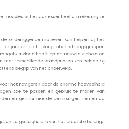
e modules, is het ook essentieel om rekening te
an de onderliggende motieven kan helpen bij het
ke organisaties of belangenbehartigingsgroepen
mogelijk invloed heeft op de nauwkeurigheid en
en met verschillende standpunten kan helpen bij
attend begrip van het onderwerp.
l voor het navigeren door de enorme hoeveelheid
ermogen toe te passen en gebruik te maken van
heiden en geïnformeerde beslissingen nemen op
gd, en zorgvuldigheid is van het grootste belang.