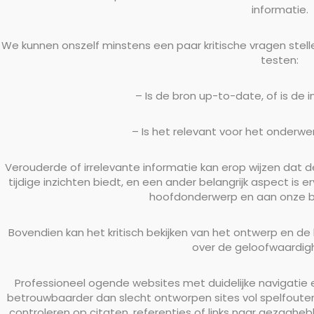
informatie.
We kunnen onszelf minstens een paar kritische vragen stel
testen:
– Is de bron up-to-date, of is de 
– Is het relevant voor het onderwe
Verouderde of irrelevante informatie kan erop wijzen dat d
tijdige inzichten biedt, en een ander belangrijk aspect is e
hoofdonderwerp en aan onze b
Bovendien kan het kritisch bekijken van het ontwerp en d
over de geloofwaardigh
Professioneel ogende websites met duidelijke navigatie e
betrouwbaarder dan slecht ontworpen sites vol spelfoute
controleren op citaten, referenties of links naar gezag