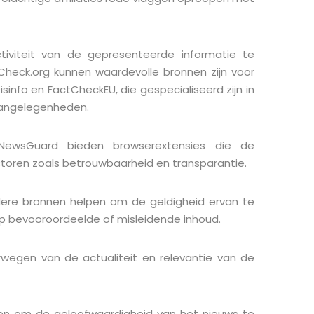
tiviteit van de gepresenteerde informatie te
heck.org kunnen waardevolle bronnen zijn voor
isinfo en FactCheckEU, die gespecialiseerd zijn in
aangelegenheden.
NewsGuard bieden browserextensies die de
toren zoals betrouwbaarheid en transparantie.
dere bronnen helpen om de geldigheid ervan te
op bevooroordeelde of misleidende inhoud.
rwegen van de actualiteit en relevantie van de
len om de geloofwaardigheid van het nieuws te