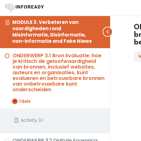
MODULE 3. Verbeteren van
O
vaardigheden rond
br
Misinformatie, Disinformatie,
non-informatie and Fake Niews
b
ONDERWERP 3.1 Bron Evaluatie: hoe
M
je kritisch de geloofwaardigheid
van bronnen, inclusief websites,
auteurs en organisaties, kunt
evalueren en betrouwbare bronnen
van onbetrouwbare kunt
onderscheiden
1 Quiz
Activity 3.1
ONDERWERP 3.2 Digitale Forensica: