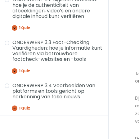
hoe je de authenticiteit van
afbeeldingen, video’s en andere
digitale inhoud kunt verifiëren
1 Quiz
ONDERWERP 3.3 Fact-Checking
Vaardigheden: hoe je informatie kunt
verifiëren via betrouwbare
factcheck-websites en -tools
1 Quiz
E
o
ONDERWERP 3.4 Voorbeelden van
platforms en tools gericht op
herkenning van fake nieuws
B
e
1 Quiz
z
v
D