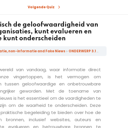
Volgende Quiz
tisch de geloofwaardigheid van
ganisaties, kunt evalueren en
 kunt onderscheiden
atie, non-informatie and Fake Niews
ONDERWERP 3.1 Bron Evaluatie: hoe je kritisch de geloofwaardigheid van bronnen, inclusief websites, auteurs en organisaties, kunt evalueren en betrouwbare bronnen van onbetrouwbare kunt onderscheiden
 wereld van vandaag, waar informatie direct
 onze vingertoppen, is het vermogen om
n tussen geloofwaardige en onbetrouwbare
angrijker geworden. Met de toename van
nieuws is het essentieel om de vaardigheden te
 zijn om de waarheid te onderscheiden. Deze
 praktische begeleiding te bieden over hoe de
n bronnen, inclusief websites, auteurs en
ch te evalueren en betrouwbare bronnen te