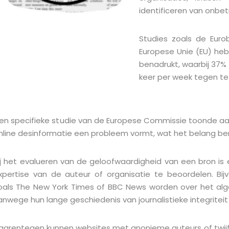
identificeren van onbe
Lost your password?
Remember me
Studies zoals de Eur
Europese Unie (EU) heb
benadrukt, waarbij 37
keer per week tegen t
en specifieke studie van de Europese Commissie toonde aa
nline desinformatie een probleem vormt, wat het belang be
ij het evalueren van de geloofwaardigheid van een bron is
xpertise van de auteur of organisatie te beoordelen. B
oals The New York Times of BBC News worden over het a
anwege hun lange geschiedenis van journalistieke integritei
aarentegen kunnen websites met anonieme auteurs of twijfe