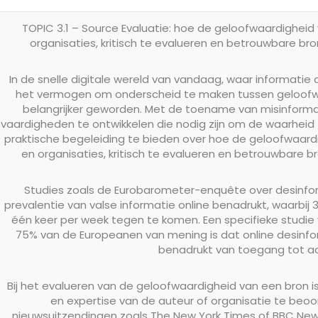
TOPIC 3.1 – Source Evaluatie: hoe de geloofwaardigheid 
organisaties, kritisch te evalueren en betrouwbare br
In de snelle digitale wereld van vandaag, waar informatie d
het vermogen om onderscheid te maken tussen geloof
belangrijker geworden. Met de toename van misinformat
vaardigheden te ontwikkelen die nodig zijn om de waarheid
praktische begeleiding te bieden over hoe de geloofwaardi
en organisaties, kritisch te evalueren en betrouwbare 
Studies zoals de Eurobarometer-enquête over desinfor
prevalentie van valse informatie online benadrukt, waarbi
één keer per week tegen te komen. Een specifieke studi
75% van de Europeanen van mening is dat online desinf
benadrukt van toegang tot ac
Bij het evalueren van de geloofwaardigheid van een bron 
en expertise van de auteur of organisatie te beo
nieuwsuitzendingen zoals The New York Times of BBC Ne