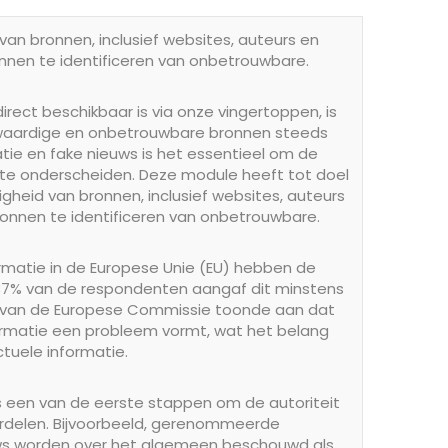
van bronnen, inclusief websites, auteurs en
onnen te identificeren van onbetrouwbare.
irect beschikbaar is via onze vingertoppen, is
waardige en onbetrouwbare bronnen steeds
ie en fake nieuws is het essentieel om de
 te onderscheiden. Deze module heeft tot doel
gheid van bronnen, inclusief websites, auteurs
bronnen te identificeren van onbetrouwbare.
matie in de Europese Unie (EU) hebben de
j 37% van de respondenten aangaf dit minstens
e van de Europese Commissie toonde aan dat
ormatie een probleem vormt, wat het belang
tuele informatie.
is een van de eerste stappen om de autoriteit
ordelen. Bijvoorbeeld, gerenommeerde
ws worden over het algemeen beschouwd als