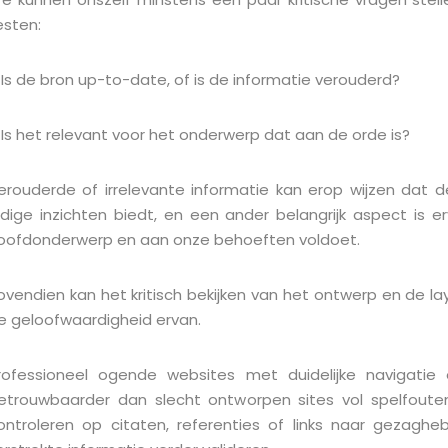
esten:
 Is de bron up-to-date, of is de informatie verouderd?
 Is het relevant voor het onderwerp dat aan de orde is?
erouderde of irrelevante informatie kan erop wijzen dat d
ijdige inzichten biedt, en een ander belangrijk aspect is 
oofdonderwerp en aan onze behoeften voldoet.
ovendien kan het kritisch bekijken van het ontwerp en de l
e geloofwaardigheid ervan.
rofessioneel ogende websites met duidelijke navigatie 
etrouwbaarder dan slecht ontworpen sites vol spelfout
ontroleren op citaten, referenties of links naar gezag