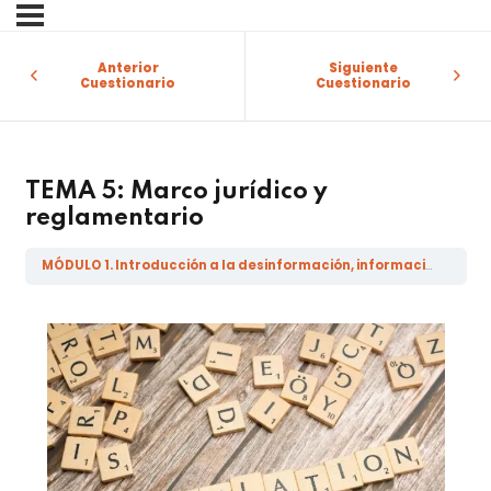
Sign in
Sign up
Anterior
Siguiente
Cuestionario
Cuestionario
Sign in
Don’t have an account?
Sign up
TEMA 5: Marco jurídico y
reglamentario
MÓDULO 1. Introducción a la desinformación, información errónea, malinformación y las noticias falsas
Lost your password?
Remember me