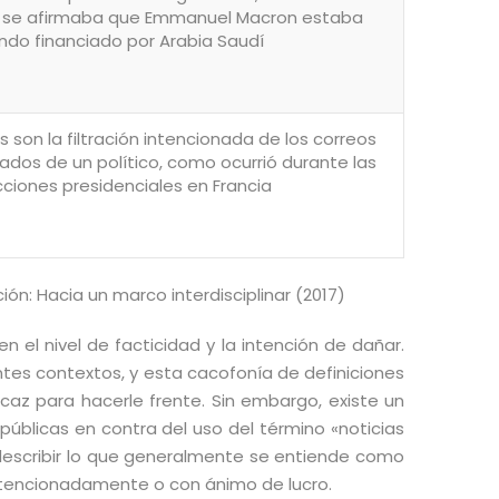
ue se afirmaba que Emmanuel Macron estaba
ndo financiado por Arabia Saudí
 son la filtración intencionada de los correos
vados de un político, como ocurrió durante las
cciones presidenciales en Francia
ón: Hacia un marco interdisciplinar (2017)
n el nivel de facticidad y la intención de dañar.
entes contextos, y esta cacofonía de definiciones
caz para hacerle frente. Sin embargo, existe un
públicas en contra del uso del término «noticias
 describir lo que generalmente se entiende como
ntencionadamente o con ánimo de lucro.