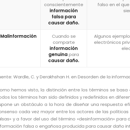
conscientemente
falso en el q
información
sie
falsa para
causar daño.
Malinformación
Cuando se
Algunos ejemplos
comparte
electrónicos pri
información
ele
genuina
para
causar daño.
uente: Wardle, C. y Derakhshan H. en Desorden de la informaci
omo hemos visto, la distinción entre los términos se basa e
odos los términos han sido definidos y redefinidos en difer
upone un obstáculo a la hora de diseñar una respuesta efi
onsenso cada vez mayor entre los actores de las políticas 
alsas» y a favor del uso del término «desinformación» para
nformación falsa o engañosa producida para causar daño i