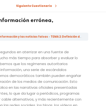
Siguiente Cuestionario
información errónea,
nformación y las noticias falsas
TEMA 2: Definición de la desinformación, información errónea, malinformación y las noticias falsas
egundos en aterrizar en una fuente de
mucho más tiempo para absorber y evaluar lo
bemos que los regímenes autoritarios
 información, una serie de escándalos
ernos democráticos también pueden engañar
oración de los medios de comunicación. Esto
lica en las narrativas oficiales presentadas
tes, lo que da lugar a periódicos, programas
or cable alternativos, y más recientemente con
n las redes sociales, los blogs, los vídeos en