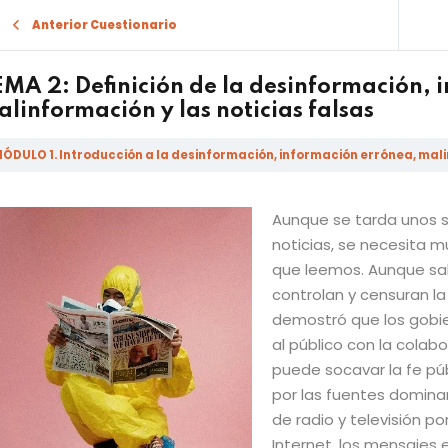
Anterior Cuestionario
MA 2: Definición de la desinformación, 
linformación y las noticias falsas
ÓDULO 1. Introducción a la desinformación, información errónea, mali
Sign in
Sign up
Aunque se tarda unos s
noticias, se necesita 
Sign in
que leemos. Aunque sa
Don’t have an account?
Sign up
controlan y censuran la
demostró que los gobi
al público con la colab
puede socavar la fe púb
por las fuentes dominan
de radio y televisión p
Internet, los mensajes e