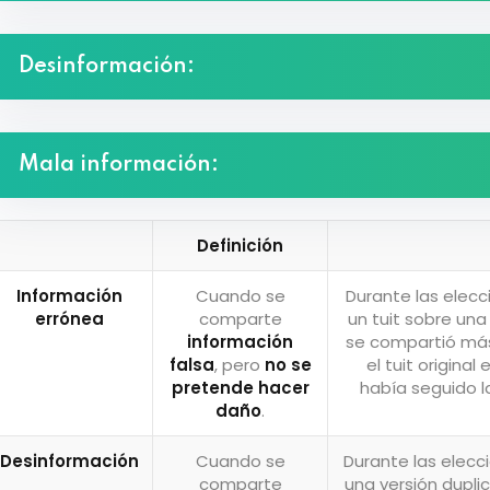
Desinformación:
Mala información:
Definición
Información
Cuando se
Durante las elecc
errónea
comparte
un tuit sobre un
información
se compartió más
falsa
, pero
no se
el tuit origina
pretende hacer
había seguido l
daño
.
Desinformación
Cuando se
Durante las elecc
comparte
una versión duplic