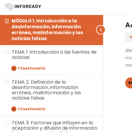
MÓDULO 1. Introducción a la
Ac
desinformación, información
errónea, malinformación y las
M
noticias falsas
¡B
TEMA 1: Introducción a las fuentes de
noticias
mar
re
1 Cuestionario
TEMA 2: Definición de la
desinformación, información
errónea, malinformación y las
noticias falsas
1 Cuestionario
TEMA 3: Factores que influyen en la
aceptación y difusión de información