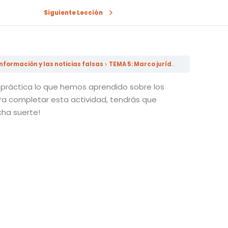
Siguiente Lección
nformación y las noticias falsas
TEMA 5: Marco jurídico y reglamentario
 práctica lo que hemos aprendido sobre los
ara completar esta actividad, tendrás que
cha suerte!