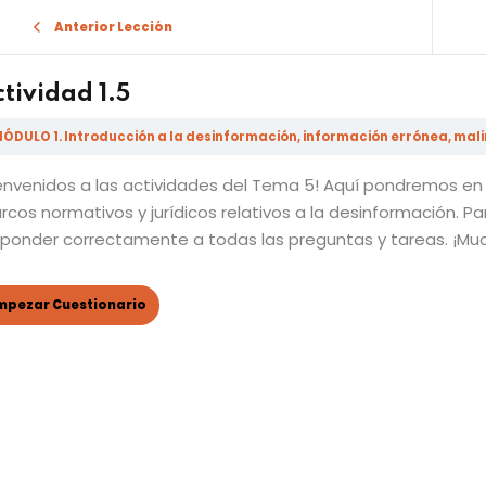
Anterior Lección
tividad 1.5
ÓDULO 1. Introducción a la desinformación, información errónea, mali
ienvenidos a las actividades del Tema 5! Aquí pondremos en
Sign in
Sign up
cos normativos y jurídicos relativos a la desinformación. P
sponder correctamente a todas las preguntas y tareas. ¡Mu
Sign in
Don’t have an account?
Sign up