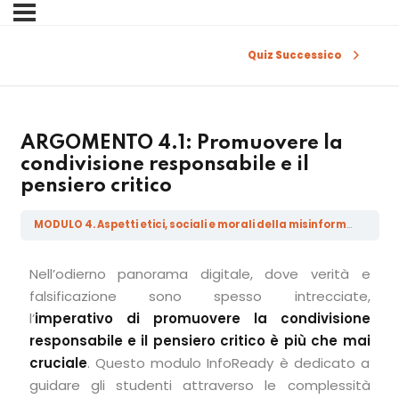
Sign in
Sign up
Quiz Successico
Sign in
Don’t have an account?
Sign up
ARGOMENTO 4.1: Promuovere la
condivisione responsabile e il
pensiero critico
MODULO 4. Aspetti etici, sociali e morali della misinformazione, della disinformazione, della malainformazione e delle Fake News
Nell’odierno panorama digitale, dove verità e
falsificazione sono spesso intrecciate,
Lost your password?
Remember me
l’
imperativo di promuovere la condivisione
responsabile e il pensiero critico è più che mai
cruciale
. Questo modulo InfoReady è dedicato a
guidare gli studenti attraverso le complessità