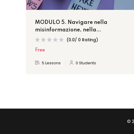
MODULO 5. Navigare nella
misinformazione, nella
disinformazione, nella
(0.0/ 0 Rating)
malainformazione e nelle fake news
Free
attraverso i domini
5 Lessons
0 Students
© 2