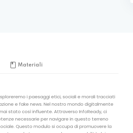
Lost your password?
Remember me
Materiali
ploreremo i paesaggi etici, sociali e morali tracciati
azione e fake news. Nel nostro mondo digitalmente
mai stato così influente. Attraverso InfoReady, ci
etenze necessarie per navigare in questo terreno
sociale. Questo modulo si occupa di promuovere la