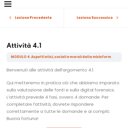
Sign in
Sign up
Lezione Precedente
Lezione Successico
Sign in
Don’t have an account?
Sign up
Attività 4.1
MODULO 4. Aspetti etici, sociali e morali della misinformazione, della disinformazione, della malainformazione e delle Fake News
Benvenuti alle attività dell’argomento 4.1.
Qui metteremo in pratica ciò che abbiamo imparato
sulla valutazione delle fonti e sulla digital forensics.
L’attività prevede 4 fasi, ovvero 4 domande. Per
Lost your password?
Remember me
completare l’attività, dovrete rispondere
correttamente a tutte le domande e ai compiti.
Buona fortuna!