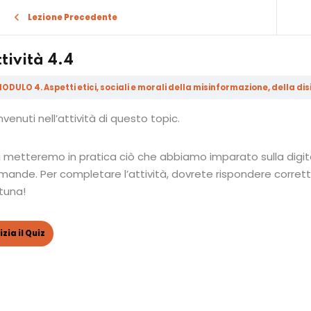
Lezione Precedente
tività 4.4
venuti nell’attività di questo topic.
Sign in
Sign up
 metteremo in pratica ciò che abbiamo imparato sulla digital 
mande. Per completare l’attività, dovrete rispondere corre
Sign in
tuna!
Don’t have an account?
Sign up