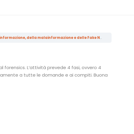
MODULO 4. Aspetti etici, sociali e morali della misinformazione, della disinformazione, della malainformazione e delle Fake News
ARGOMENTO 4
forensics. L’attività prevede 4 fasi, ovvero 4
ttamente a tutte le domande e ai compiti. Buona