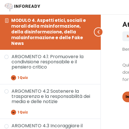
MODULO 4. Aspetti etici, sociali e
At
morali della misinformazione,
della disinformazione, della
malainformazione e delle Fake
News
Ben
ARGOMENTO 4.1: Promuovere la
condivisione responsabile e il
Qui
pensiero critico
do
1 Quiz
for
ARGOMENTO 4.2 Sostenere la
trasparenza e la responsabilità dei
media e delle notizie
1 Quiz
ARGOMENTO 4.3 Incoraggiare il