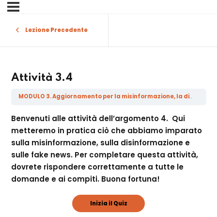
Sign in
Sign up
Lezione Precedente
Sign in
Don’t have an account?
Sign up
Attività 3.4
MODULO 3. Aggiornamento per la misinformazione, la disinformazione, la malainformazione e le fake news
Benvenuti alle attività dell’argomento 4. Qui
metteremo in pratica ciò che abbiamo imparato
sulla misinformazione, sulla disinformazione e
sulle fake news. Per completare questa attività,
Lost your password?
dovrete rispondere correttamente a tutte le
Remember me
domande e ai compiti. Buona fortuna!